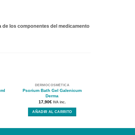
iera de los componentes del medicamento
DERMOCOSMÉTICA
HIGIENE C
¡Oferta!
Psorium Bath Gel Galenicum
0ml
Talquistina C
Derma
14,57
€
13,
17,90
€
IVA inc.
AÑADIR AL
AÑADIR AL CARRITO