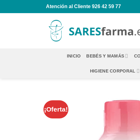
Saltar
Atención al Cliente
926 42 59 77
al
contenido
INICIO
BEBÉS Y MAMÁS
CO
HIGIENE CORPORAL
¡Oferta!