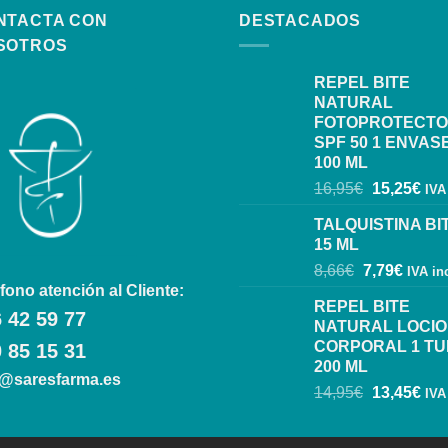
NTACTA CON
DESTACADOS
SOTROS
REPEL BITE
NATURAL
FOTOPROTECT
SPF 50 1 ENVAS
100 ML
16,95
€
15,25
€
IVA
TALQUISTINA BI
15 ML
8,66
€
7,79
€
IVA in
fono atención al Cliente:
REPEL BITE
 42 59 77
NATURAL LOCI
CORPORAL 1 T
 85 15 31
200 ML
o@saresfarma.es
14,95
€
13,45
€
IVA