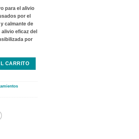
o para el alivio
ausados por el
 y calmante de
alivio eficaz del
ensibilizada por
dad
AL CARRITO
tamientos