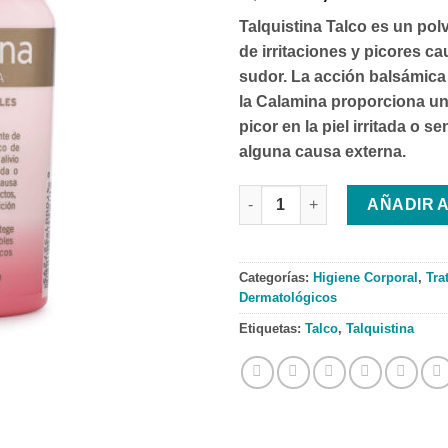
Talquistina Talco es un polv
de irritaciones y picores c
sudor. La acción balsámica
la Calamina proporciona un 
picor en la piel irritada o s
alguna causa externa.
Talquistina Talco 50 Gr. canti
AÑADIR 
Categorías:
Higiene Corporal
,
Tra
Dermatológicos
Etiquetas:
Talco
,
Talquistina