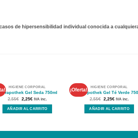
s casos de hipersensibilidad individual conocida a cualqu
HIGIENE CORPORAL
HIGIENE CORPORAL
ta!
¡Oferta!
nterapothek Gel Seda 750ml
Interapothek Gel Té Verde 75
2,55
€
2,25
€
2,55
€
2,25
€
IVA inc.
IVA inc.
AÑADIR AL CARRITO
AÑADIR AL CARRITO