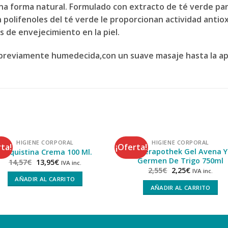
una forma natural. Formulado con extracto de té verde par
en polifenoles del té verde le proporcionan actividad anti
os de envejecimiento en la piel.
, previamente humedecida,con un suave masaje hasta la ap
HIGIENE CORPORAL
HIGIENE CORPORAL
ta!
¡Oferta!
Interapothek Gel Avena Y
Talquistina Crema 100 Ml.
Germen De Trigo 750ml
14,57
€
13,95
€
IVA inc.
2,55
€
2,25
€
IVA inc.
AÑADIR AL CARRITO
AÑADIR AL CARRITO