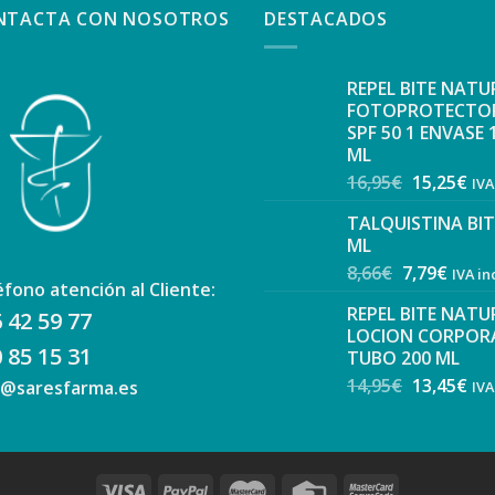
NTACTA CON NOSOTROS
DESTACADOS
REPEL BITE NATU
FOTOPROTECTO
SPF 50 1 ENVASE 
ML
16,95
€
15,25
€
IVA
TALQUISTINA BIT
ML
8,66
€
7,79
€
IVA in
éfono atención al Cliente:
REPEL BITE NATU
 42 59 77
LOCION CORPORA
 85 15 31
TUBO 200 ML
14,95
€
13,45
€
o@saresfarma.es
IVA