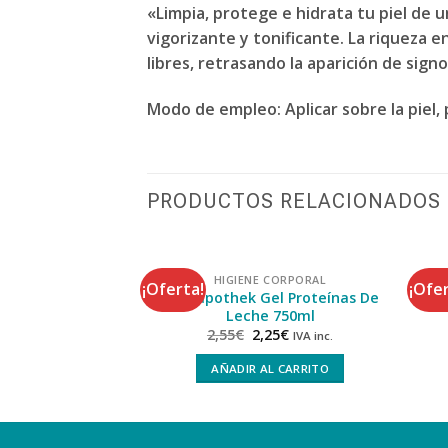
«Limpia, protege e hidrata tu piel de 
vigorizante y tonificante. La riqueza 
libres, retrasando la aparición de sign
Modo de empleo: Aplicar sobre la piel
PRODUCTOS RELACIONADOS
HIGIENE CORPORAL
¡Oferta!
¡Ofer
Interapothek Gel Proteínas De
Leche 750ml
2,55
€
2,25
€
IVA inc.
AÑADIR AL CARRITO