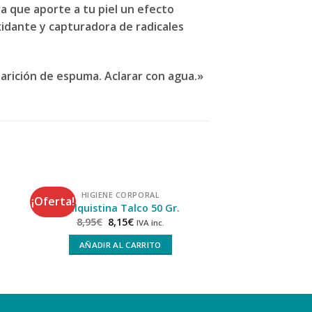
a que aporte a tu piel un efecto
oxidante y capturadora de radicales
arición de espuma. Aclarar con agua.»
HIGIENE CORPORAL
HIGIENE C
¡Oferta!
¡Oferta!
Talquistina Talco 50 Gr.
Talquistina C
8,95
€
8,15
€
8,95
€
8,1
IVA inc.
AÑADIR AL CARRITO
AÑADIR AL