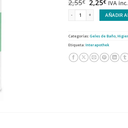
2,55
2,25
€
€
IVA inc.
Interapothek Gel Té Verde 7
AÑADIR A
Categorías:
Geles de Baño
,
Higie
Etiqueta:
Interapothek