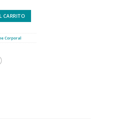
50ml cantidad
L CARRITO
ne Corporal