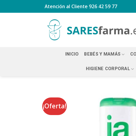
Saltar
Atención al Cliente
926 42 59 77
al
contenido
INICIO
BEBÉS Y MAMÁS
CO
HIGIENE CORPORAL
¡Oferta!