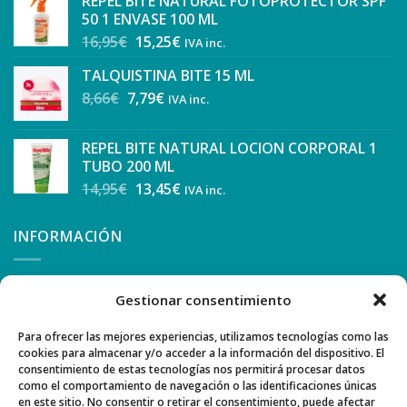
REPEL BITE NATURAL FOTOPROTECTOR SPF
50 1 ENVASE 100 ML
16,95
€
15,25
€
IVA inc.
TALQUISTINA BITE 15 ML
8,66
€
7,79
€
IVA inc.
REPEL BITE NATURAL LOCION CORPORAL 1
TUBO 200 ML
14,95
€
13,45
€
IVA inc.
INFORMACIÓN
CONDICIONES Y FORMA DE PAGO
Gestionar consentimiento
COMO COMPRAR
Para ofrecer las mejores experiencias, utilizamos tecnologías como las
cookies para almacenar y/o acceder a la información del dispositivo. El
AVISO LEGAL Y PRIVACIDAD
consentimiento de estas tecnologías nos permitirá procesar datos
como el comportamiento de navegación o las identificaciones únicas
POLÍTICA DE COOKIES
en este sitio. No consentir o retirar el consentimiento, puede afectar