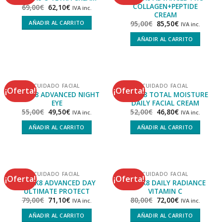
COLLAGEN+PEPTIDE
69,00
€
62,10
€
IVA inc.
CREAM
AÑADIR AL CARRITO
95,00
€
85,50
€
IVA inc.
AÑADIR AL CARRITO
CUIDADO FACIAL
CUIDADO FACIAL
¡Oferta!
¡Oferta!
MEDIK8 ADVANCED NIGHT
MEDIK8 TOTAL MOISTURE
EYE
DAILY FACIAL CREAM
55,00
€
49,50
€
52,00
€
46,80
€
IVA inc.
IVA inc.
AÑADIR AL CARRITO
AÑADIR AL CARRITO
CUIDADO FACIAL
CUIDADO FACIAL
¡Oferta!
¡Oferta!
MEDIK8 ADVANCED DAY
MEDIK8 DAILY RADIANCE
ULTIMATE PROTECT
VITAMIN C
79,00
€
71,10
€
80,00
€
72,00
€
IVA inc.
IVA inc.
AÑADIR AL CARRITO
AÑADIR AL CARRITO