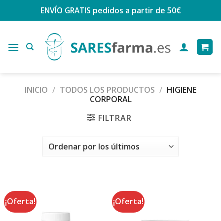
Saltar
ENVÍO GRATIS
pedidos a partir de 50€
al
contenido
INICIO
/
TODOS LOS PRODUCTOS
/
HIGIENE
CORPORAL
FILTRAR
¡Oferta!
¡Oferta!