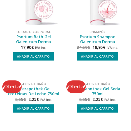
CUIDADO CORPORAL
CHAMPÚS
Psorium Bath Gel
Psorium Shampoo
Galenicum Derma
Galenicum Derma
17,90
€
24,50
€
18,95
€
IVA inc.
IVA inc.
AÑADIR AL CARRITO
AÑADIR AL CARRITO
GELES DE BAÑO
GELES DE BAÑO
¡Oferta!
¡Oferta!
Interapothek Gel
Interapothek Gel Seda
Proteínas De Leche 750ml
750ml
2,55
€
2,25
€
2,55
€
2,25
€
IVA inc.
IVA inc.
AÑADIR AL CARRITO
AÑADIR AL CARRITO