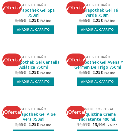
GELES DE BAÑO
GELES DE BAÑO
¡Oferta!
¡Oferta!
Interapothek Gel Spa
Interapothek Gel Té
750ml
Verde 750ml
2,55
€
2,25
€
2,55
€
2,25
€
IVA inc.
IVA inc.
AÑADIR AL CARRITO
AÑADIR AL CARRITO
GELES DE BAÑO
GELES DE BAÑO
¡Oferta!
¡Oferta!
Interapothek Gel Centella
Interapothek Gel Avena Y
Asiática 750ml
Germen De Trigo 750ml
2,55
€
2,25
€
2,55
€
2,25
€
IVA inc.
IVA inc.
AÑADIR AL CARRITO
AÑADIR AL CARRITO
GELES DE BAÑO
HIGIENE CORPORAL
¡Oferta!
¡Oferta!
Interapothek Gel Aloe
Talquistina Crema
Vera 750ml
Hidratante 400 ml.
2,55
€
2,25
€
14,57
€
13,95
€
IVA inc.
IVA inc.