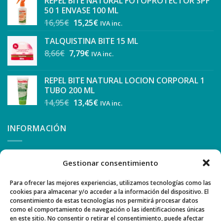
REPEL BITE NATURAL FOTOPROTECTOR SPF
50 1 ENVASE 100 ML
16,95
€
15,25
€
IVA inc.
TALQUISTINA BITE 15 ML
8,66
€
7,79
€
IVA inc.
REPEL BITE NATURAL LOCION CORPORAL 1
TUBO 200 ML
14,95
€
13,45
€
IVA inc.
INFORMACIÓN
CONDICIONES Y FORMA DE PAGO
Gestionar consentimiento
COMO COMPRAR
Para ofrecer las mejores experiencias, utilizamos tecnologías como las
cookies para almacenar y/o acceder a la información del dispositivo. El
AVISO LEGAL Y PRIVACIDAD
consentimiento de estas tecnologías nos permitirá procesar datos
como el comportamiento de navegación o las identificaciones únicas
POLÍTICA DE COOKIES
en este sitio. No consentir o retirar el consentimiento, puede afectar