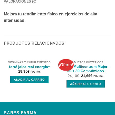
VALORACIONES (0)
Mejora tu rendimiento físico en ejercicios de alta
intensidad.
PRODUCTOS RELACIONADOS
VITAMINAS Y COMPLEMENTOS
PRODUCTOS DIETÉTICOS
¡Oferta!
Pack Multicentrum Mujer
forté jalea real energía+
90 + 30 Comprimidos
18,95
€
IVA inc.
24,10
€
21,69
€
IVA inc.
AÑADIR AL CARRITO
AÑADIR AL CARRITO
SARES FARMA