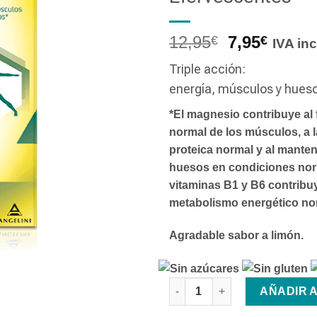
12,95
7,95
€
€
IVA inc
Triple acción:
energía, músculos y hues
*El magnesio contribuye al
normal de los músculos, a l
proteica normal y al manten
huesos en condiciones nor
vitaminas B1 y B6 contribu
metabolismo energético no
Agradable sabor a limón.
LEOTRON MAGNESIO 30 Compri
AÑADIR 