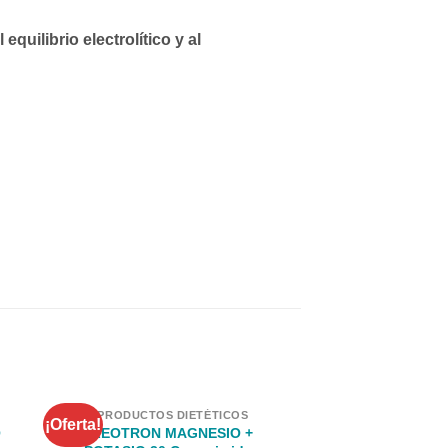
quilibrio electrolítico y al
PRODUCTOS DIETÉTICOS
PRODUCTOS D
¡Oferta!
¡Oferta!
LEOTRON MAGNESIO +
Wallax Sup Tenex
O