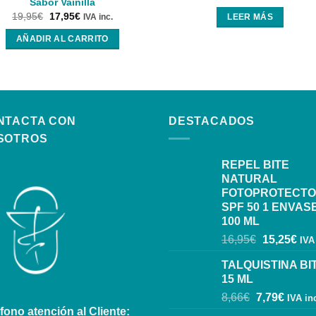
Sabor Vainilla
19,95
€
17,95
€
IVA inc.
LEER MÁS
AÑADIR AL CARRITO
NTACTA CON
DESTACADOS
SOTROS
REPEL BITE
NATURAL
FOTOPROTECT
SPF 50 1 ENVAS
100 ML
16,95
€
15,25
€
IVA
TALQUISTINA BI
15 ML
8,66
€
7,79
€
IVA in
fono atención al Cliente: