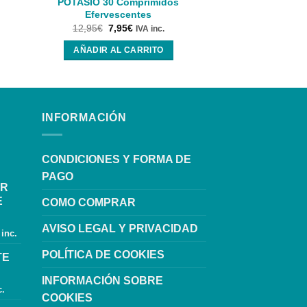
POTASIO 30 Comprimidos
Sabor Ch
Efervescentes
19,95
€
17,
12,95
€
7,95
€
IVA inc.
AÑADIR AL
AÑADIR AL CARRITO
INFORMACIÓN
CONDICIONES Y FORMA DE
PAGO
OR
E
COMO COMPRAR
AVISO LEGAL Y PRIVACIDAD
 inc.
POLÍTICA DE COOKIES
TE
INFORMACIÓN SOBRE
c.
COOKIES