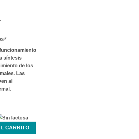
.
os*
 funcionamiento
a síntesis
imiento de los
males. Las
yen al
rmal.
midos Efervescentes cantidad
AL CARRITO