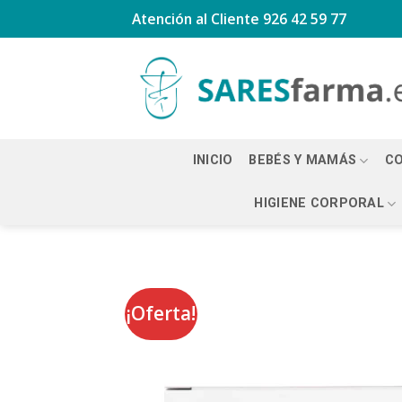
Saltar
Atención al Cliente
926 42 59 77
al
contenido
INICIO
BEBÉS Y MAMÁS
CO
HIGIENE CORPORAL
¡Oferta!