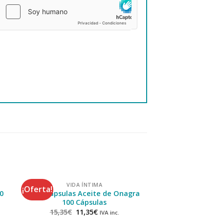
VIDA ÍNTIMA
VIDA Í
¡Oferta!
¡Oferta!
0
Arkocapsulas Aceite de Onagra
Vivera Gel ín
100 Cápsulas
6,95
€
3,9
15,35
€
11,35
€
IVA inc.