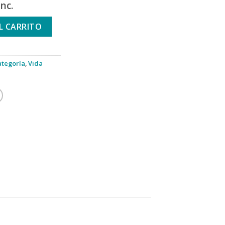
inc.
 CAPS cantidad
L CARRITO
ategoría
,
Vida