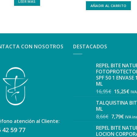
LEER MÁS
AÑADIR AL CARRITO
NTACTA CON NOSOTROS
DESTACADOS
REPEL BITE NATU
FOTOPROTECTO
SPF 50 1 ENVASE 
ML
16,95
€
15,25
€
IVA
TALQUISTINA BIT
ML
8,66
€
7,79
€
IVA in
éfono atención al Cliente:
REPEL BITE NATU
 42 59 77
LOCION CORPORA