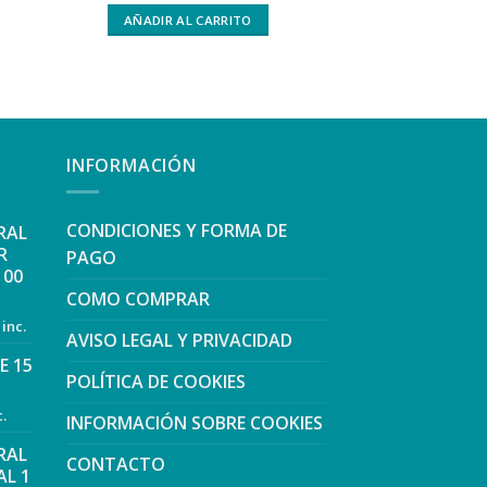
AÑADIR AL
AÑADIR AL CARRITO
INFORMACIÓN
CONDICIONES Y FORMA DE
RAL
R
PAGO
100
COMO COMPRAR
 inc.
AVISO LEGAL Y PRIVACIDAD
E 15
POLÍTICA DE COOKIES
c.
INFORMACIÓN SOBRE COOKIES
RAL
CONTACTO
L 1