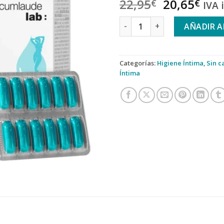
22,95
20,65
€
€
IVA 
CUMLAUDE LAB DRENAQUA 30
AÑADIR A
Categorías:
Higiene Íntima
,
Sin c
Íntima