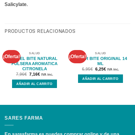
Salicylate.
PRODUCTOS RELACIONADOS
SALUD
SALUD
¡Oferta!
¡Oferta!
REPEL BITE NATURAL
AFTER BITE ORIGINAL 14
PULSERA AROMATICA
ML
CITRONELA
6,95
€
6,25
€
IVA inc.
7,96
€
7,16
€
IVA inc.
AÑADIR AL CARRITO
AÑADIR AL CARRITO
SARES FARMA
En
saresfarma.es
puedes comprar online y de una