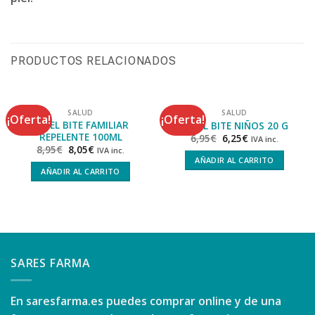
PRODUCTOS RELACIONADOS
SALUD
SALUD
¡Oferta!
¡Oferta!
REPEL BITE FAMILIAR
REPEL BITE NIÑOS 20 G
REPELENTE 100ML
6,95
€
6,25
€
IVA inc.
8,95
€
8,05
€
IVA inc.
AÑADIR AL CARRITO
AÑADIR AL CARRITO
SARES FARMA
En
saresfarma.es
puedes comprar online y de una