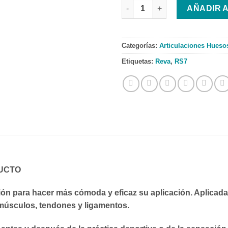
CREMA RS7 FISIO FORTE 200 m
AÑADIR 
Categorías:
Articulaciones Hueso
Etiquetas:
Reva
,
RS7
UCTO
ión para hacer más cómoda y eficaz su aplicación. Aplica
e músculos, tendones y ligamentos.