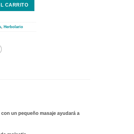
l. cantidad
AL CARRITO
s
,
Herbolario
da con un pequeño masaje ayudará a