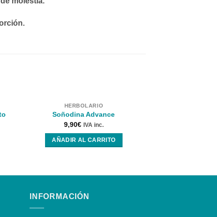
 de molestia.
orción.
HERBOLARIO
HERBOL
to
Soñodina Advance
Cistitus 30 
9,90
€
16,95
€
IVA inc.
I
AÑADIR AL CARRITO
AÑADIR AL
INFORMACIÓN