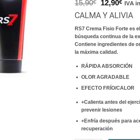
15,90
12,90
€
€
IVA i
CALMA Y ALIVIA
RS7 Crema Fisio Forte es el
búsqueda continua de la ex
Contiene ingredientes de or
la máxima calidad.
RÁPIDA ABSORCIÓN
OLOR AGRADABLE
EFECTO FRÍO/CALOR
+
Calienta
antes del ejerc
prevenir lesiones
+
Enfría
después para ace
recuperación