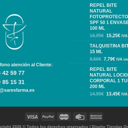
REPEL BITE
NATURAL
FOTOPROTECT
SPF 50 1 ENVAS
100 ML
16,95
€
15,25
€
IVA
TALQUISTINA BI
15 ML
8,66
€
7,79
€
IVA in
fono atención al Cliente:
REPEL BITE
 42 59 77
NATURAL LOCI
CORPORAL 1 T
 85 15 31
200 ML
o@saresfarma.es
14,95
€
13,45
€
IVA
yright 2026 ©
Todos los derechos reservados
|
Diseño Tiendas On