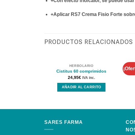
+
Con efecto frío/calor, se puede usar
+
Aplicar RS7 Crema Fisio Forte sobre
PRODUCTOS RELACIONADOS
HERBOLARIO
¡Ofer
Re
Cistitus 60 comprimidos
24,95
€
IVA inc.
AÑADIR AL CARRITO
SARES FARMA
CO
NO