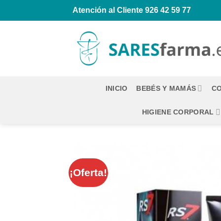
Saltar
Atención al Cliente
926 42 59 77
al
contenido
INICIO
BEBÉS Y MAMÁS
CO
HIGIENE CORPORAL
¡Oferta!