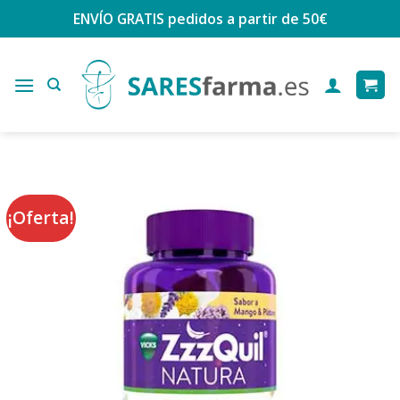
Saltar
ENVÍO GRATIS
pedidos a partir de 50€
al
contenido
¡Oferta!