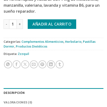
manzanilla, valeriana, lavanda y vitamina B6, para un
sueño reparador.
ZzzQuil Natura Gomitas de Mango y Plátano x60 cantidad
AÑADIR AL CARRITO
Categorías:
Complementos Alimenticios
,
Herbolario
,
Pastillas
Dormir
,
Productos Dietéticos
Etiqueta:
Zzzquil
DESCRIPCIÓN
VALORACIONES (0)