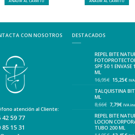
AÑADIR AL CARRITO
AÑADIR AL CARRITO
NTACTA CON NOSOTROS
DESTACADOS
REPEL BITE NATU
FOTOPROTECTO
SPF 50 1 ENVASE 
ML
16,95
€
15,25
€
IVA
TALQUISTINA BIT
ML
8,66
€
7,79
€
IVA in
éfono atención al Cliente:
REPEL BITE NATU
 42 59 77
LOCION CORPORA
 85 15 31
TUBO 200 ML