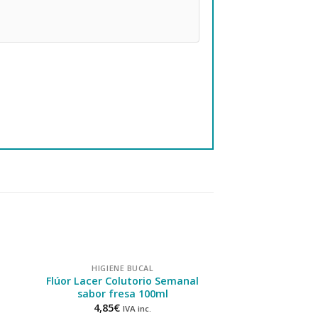
HIGIENE BUCAL
HIGIENE
Flúor Lacer Colutorio Semanal
Clorhexidina La
sabor fresa 100ml
7,95
€
I
4,85
€
IVA inc.