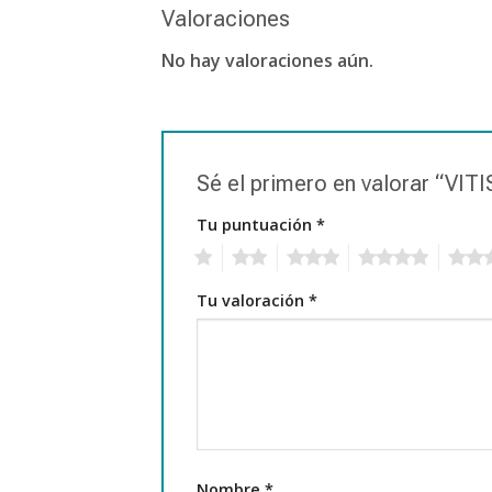
Valoraciones
No hay valoraciones aún.
Sé el primero en valorar “
Tu puntuación
*
1
2
3
4
5
Tu valoración
*
Nombre
*