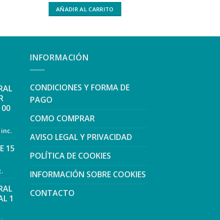
AÑADIR AL
AÑADIR AL CARRITO
INFORMACIÓN
CONDICIONES Y FORMA DE
RAL
R
PAGO
100
COMO COMPRAR
 inc.
AVISO LEGAL Y PRIVACIDAD
E 15
POLÍTICA DE COOKIES
c.
INFORMACIÓN SOBRE COOKIES
RAL
CONTACTO
L 1