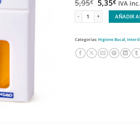
5,95
5,35
€
€
IVA inc.
VITIS SEDA DENTAL CON CERA
AÑADIR A
Categorías:
Higiene Bucal
,
Interd