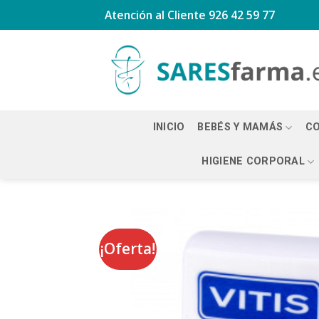
Saltar
Atención al Cliente
926 42 59 77
al
contenido
INICIO
BEBÉS Y MAMÁS
CO
HIGIENE CORPORAL
¡Oferta!