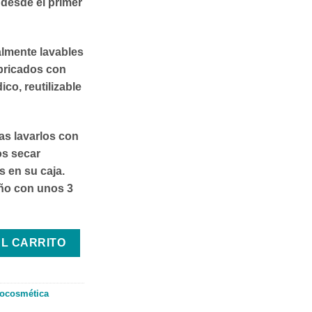
 desde el primer
lmente lavables
abricados con
co, reutilizable
as lavarlos con
os secar
 en su caja.
ño con unos 3
HES cantidad
AL CARRITO
ocosmética