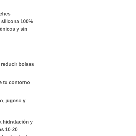
ches
n silicona 100%
énicos y sin
 reducir bolsas
e tu contorno
so, jugoso y
a hidratación y
os 10-20