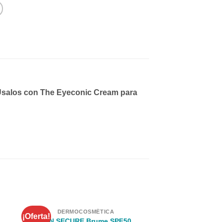
. Úsalos con The Eyeconic Cream para
DERMOCOSMÉTICA
DERMOCOS
¡Oferta!
¡Oferta!
Serum Bioplasm
SUN SECURE Brume SPF50