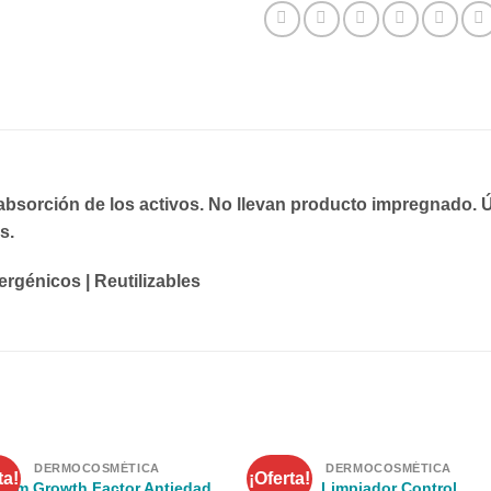
 absorción de los activos. No llevan producto impregnado
s.
rgénicos | Reutilizables
DERMOCOSMÉTICA
DERMOCOSMÉTICA
ta!
¡Oferta!
rum Growth Factor Antiedad
Limpiador Control