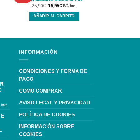
Alchemy Car
25,90
€
19,95
€
IVA inc.
11,90
€
10,
AÑADIR AL CARRITO
AÑADIR AL
INFORMACIÓN
CONDICIONES Y FORMA DE
PAGO
OR
E
COMO COMPRAR
AVISO LEGAL Y PRIVACIDAD
 inc.
POLÍTICA DE COOKIES
TE
INFORMACIÓN SOBRE
c.
COOKIES