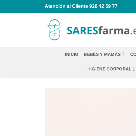
Saltar
Atención al Cliente
926 42 59 77
al
contenido
INICIO
BEBÉS Y MAMÁS
CO
HIGIENE CORPORAL