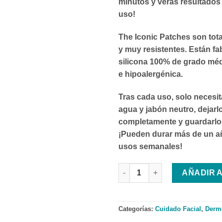
minutos y verás resultados
uso!
The Iconic Patches
son tota
y muy resistentes. Están f
silicona 100% de grado médi
e hipoalergénica.
Tras cada uso, solo necesit
agua y jabón neutro, dejarl
completamente y guardarlos
¡Pueden durar más de un a
usos semanales!
TWO POLES THE ICONIC PATC
AÑADIR 
Categorías:
Cuidado Facial
,
Derm