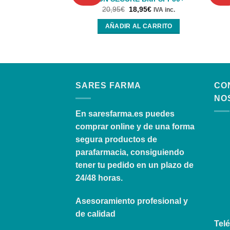
20,95
€
18,95
€
IVA inc.
AÑADIR AL CARRITO
SARES FARMA
CO
NO
En
saresfarma.es
puedes
comprar online y de una forma
segura productos de
parafarmacia, consiguiendo
tener tu pedido en un plazo de
24/48 horas.
Asesoramiento profesional y
de calidad
Telé