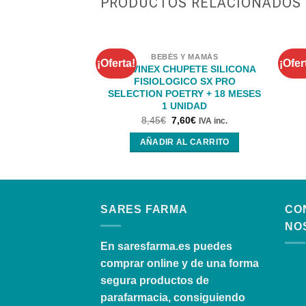
PRODUCTOS RELACIONADOS
BEBÉS Y MAMÁS
¡Oferta!
¡Ofer
SUAVINEX CHUPETE SILICONA
C
FISIOLOGICO SX PRO
SELECTION POETRY + 18 MESES
1 UNIDAD
8,45
€
7,60
€
IVA inc.
AÑADIR AL CARRITO
SARES FARMA
CO
NO
En
saresfarma.es
puedes
comprar online y de una forma
segura productos de
parafarmacia, consiguiendo