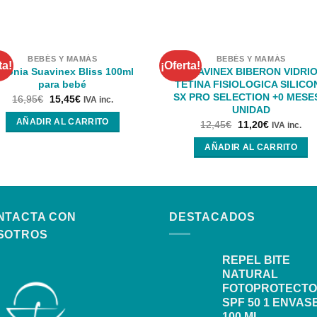
BEBÉS Y MAMÁS
BEBÉS Y MAMÁS
ta!
¡Oferta!
olonia Suavinex Bliss 100ml
SUAVINEX BIBERON VIDRI
para bebé
TETINA FISIOLOGICA SILICO
SX PRO SELECTION +0 MESE
16,95
€
15,45
€
IVA inc.
UNIDAD
AÑADIR AL CARRITO
12,45
€
11,20
€
IVA inc.
AÑADIR AL CARRITO
NTACTA CON
DESTACADOS
SOTROS
REPEL BITE
NATURAL
FOTOPROTECT
SPF 50 1 ENVAS
100 ML