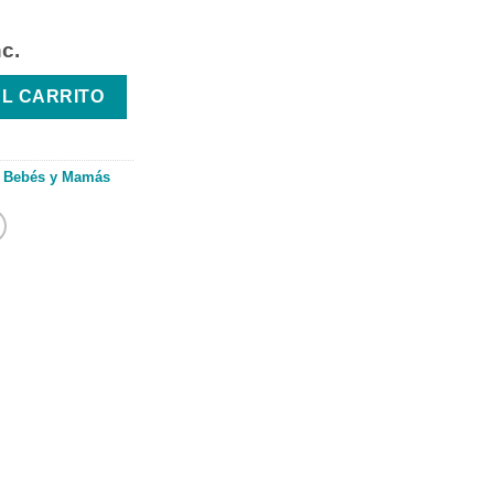
nc.
OS UNISEX 1 UNIDAD 500ML cantidad
AL CARRITO
,
Bebés y Mamás