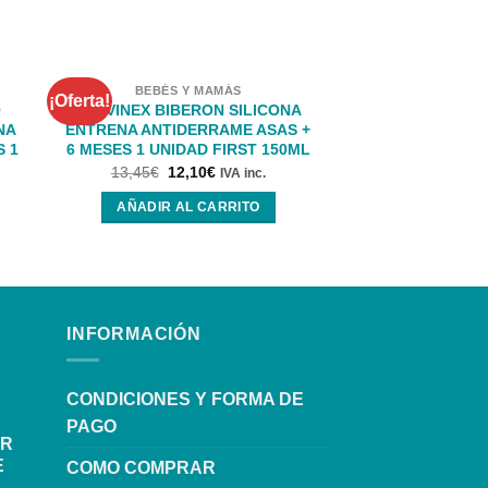
BEBÉS Y MAMÁS
BEBÉS Y
¡Oferta!
¡Oferta!
O
SUAVINEX BIBERON SILICONA
Bolso para Carro
NA
ENTRENA ANTIDERRAME ASAS +
Cosmé
S 1
6 MESES 1 UNIDAD FIRST 150ML
48,35
€
42,
13,45
€
12,10
€
IVA inc.
AÑADIR AL
AÑADIR AL CARRITO
INFORMACIÓN
CONDICIONES Y FORMA DE
PAGO
OR
E
COMO COMPRAR