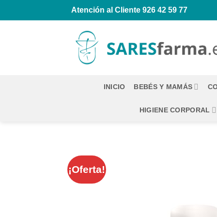
Saltar
Atención al Cliente
926 42 59 77
al
contenido
INICIO
BEBÉS Y MAMÁS
CO
HIGIENE CORPORAL
¡Oferta!