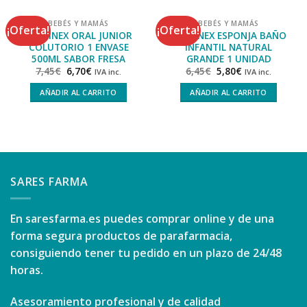
BEBÉS Y MAMÁS
BEBÉS Y MAMÁS
¡Oferta!
¡Oferta!
SUAVINEX ORAL JUNIOR
SUAVINEX ESPONJA BAÑO
COLUTORIO 1 ENVASE
INFANTIL NATURAL
500ML SABOR FRESA
GRANDE 1 UNIDAD
7,45
€
6,70
€
6,45
€
5,80
€
IVA inc.
IVA inc.
AÑADIR AL CARRITO
AÑADIR AL CARRITO
SARES FARMA
En
saresfarma.es
puedes comprar online y de una
forma segura productos de parafarmacia,
consiguiendo tener tu pedido en un plazo de 24/48
horas.
Asesoramiento profesional y de calidad