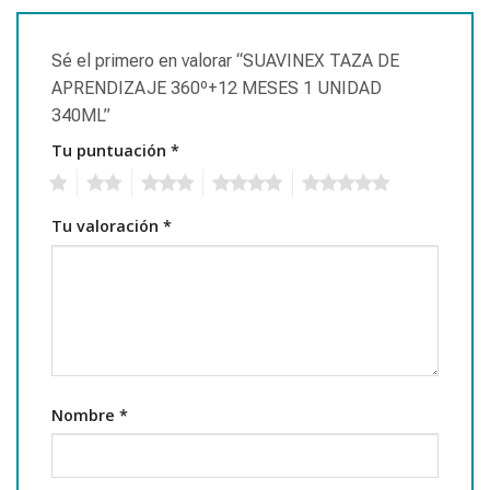
Sé el primero en valorar “SUAVINEX TAZA DE
APRENDIZAJE 360º+12 MESES 1 UNIDAD
340ML”
Tu puntuación
*
1
2
3
4
5
Tu valoración
*
Nombre
*