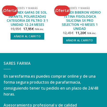
BEBÉS Y MAMÁS
BEBÉS Y MAMÁS
¡Oferta!
¡Oferta!
SUAVINEX GAFAS DE SOL
SUAVINEX BIBERON VIDRIO
INFANTIL POLARIZADAS
TETINA FISIOLOGICA
CATEGORIA DE FILTRO 3 1
SILICONA SX PRO
UNIDAD 12-24 MESES
SELECTION +0 MESES 1
UNIDAD
19,95
€
17,95
€
IVA inc.
12,45
€
11,20
€
IVA inc.
AÑADIR AL CARRITO
AÑADIR AL CARRITO
SARES FARMA
En
saresfarma.es
puedes comprar online y de una
forma segura productos de parafarmacia,
consiguiendo tener tu pedido en un plazo de 24/48
horas.
Asesoramiento profesional y de calidad