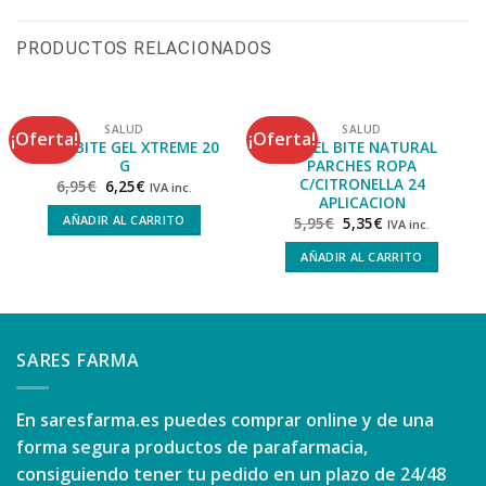
PRODUCTOS RELACIONADOS
SALUD
SALUD
¡Oferta!
¡Oferta!
REPEL BITE GEL XTREME 20
REPEL BITE NATURAL
G
PARCHES ROPA
C/CITRONELLA 24
6,95
€
6,25
€
IVA inc.
APLICACION
AÑADIR AL CARRITO
5,95
€
5,35
€
IVA inc.
AÑADIR AL CARRITO
SARES FARMA
En
saresfarma.es
puedes comprar online y de una
forma segura productos de parafarmacia,
consiguiendo tener tu pedido en un plazo de 24/48