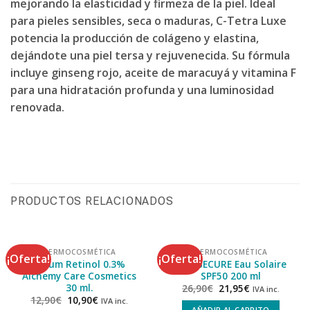
mejorando la elasticidad y firmeza de la piel. Ideal
para pieles sensibles, seca o maduras, C-Tetra Luxe
potencia la producción de colágeno y elastina,
dejándote una piel tersa y rejuvenecida. Su fórmula
incluye ginseng rojo, aceite de maracuyá y vitamina F
para una hidratación profunda y una luminosidad
renovada.
PRODUCTOS RELACIONADOS
DERMOCOSMÉTICA
DERMOCOSMÉTICA
¡Oferta!
¡Oferta!
Serum Retinol 0.3%
SUN SECURE Eau Solaire
Alchemy Care Cosmetics
SPF50 200 ml
30 ml.
26,90
€
21,95
€
IVA inc.
12,90
€
10,90
€
IVA inc.
AÑADIR AL CARRITO