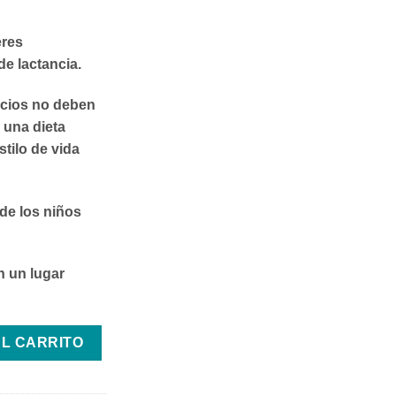
res
e lactancia.
cios no deben
 una dieta
stilo de vida
de los niños
n un lugar
S cantidad
AL CARRITO