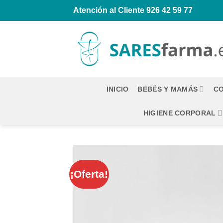
Saltar
Atención al Cliente
926 42 59 77
al
contenido
INICIO
BEBÉS Y MAMÁS
CO
HIGIENE CORPORAL
¡Oferta!