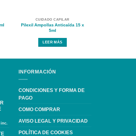
CUIDADO CAPILAR
CUIDADO 
¡Oferta!
Pilexil Ampollas Anticaída 15 x
ml
SPECTRAL
5ml
47,95
€
38,
AÑADIR AL
LEER MÁS
INFORMACIÓN
CONDICIONES Y FORMA DE
PAGO
OR
E
COMO COMPRAR
AVISO LEGAL Y PRIVACIDAD
 inc.
POLÍTICA DE COOKIES
TE