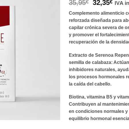
35,95
32,35
€
€
IVA i
Complemento alimenticio c
reforzada diseñada para ab
capilar crónica severa de 
y promover el fortalecimien
recuperación de la densidad
Extracto de Serenoa Repens
semilla de calabaza: Actúa
inhibidores naturales, ayud
los procesos hormonales r
la caída del cabello.
Biotina, vitamina B5 y vita
Contribuyen al mantenimien
en condiciones normales y
equilibrio hormonal esencia