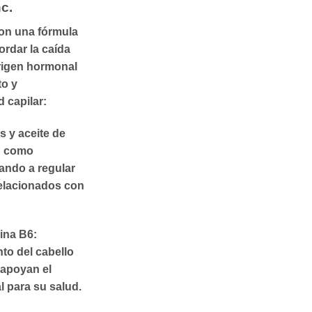
nc.
on una fórmula
ordar la caída
origen hormonal
to y
 capilar:
 y aceite de
n como
ando a regular
elacionados con
mina B6:
to del cabello
 apoyan el
l para su salud.