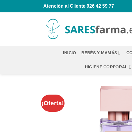
Saltar
Atención al Cliente
926 42 59 77
al
contenido
INICIO
BEBÉS Y MAMÁS
CO
HIGIENE CORPORAL
¡Oferta!