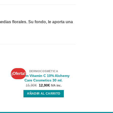
edias florales. Su fondo, le aporta una
DERMOCOSMÉTICA
DERMOCOS
¡Oferta!
Serum Vitamin C 10% Alchemy
SUN SECURE Eau 
Care Cosmetics 30 ml.
100 
15,90
€
12,90
€
IVA inc.
LEER 
AÑADIR AL CARRITO