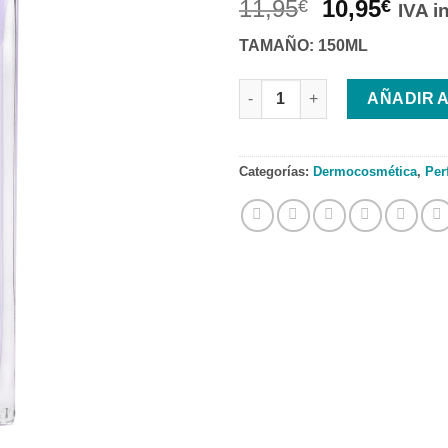
11,95
10,95
€
€
IVA i
TAMAÑO: 150ML
IAP PHARMA Nº 20 FRUTAL ca
AÑADIR 
Categorías:
Dermocosmética
,
Per