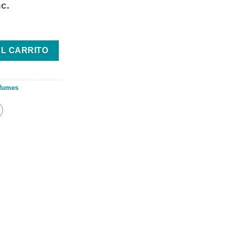
nc.
ntidad
AL CARRITO
fumes