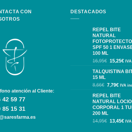
NTACTA CON
DESTACADOS
SOTROS
REPEL BITE
NATURAL
FOTOPROTECT
SPF 50 1 ENVAS
100 ML
16,95
€
15,25
€
IVA
TALQUISTINA BI
15 ML
8,66
€
7,79
€
IVA in
fono atención al Cliente:
REPEL BITE
 42 59 77
NATURAL LOCI
CORPORAL 1 T
 85 15 31
200 ML
o@saresfarma.es
14,95
€
13,45
€
IVA