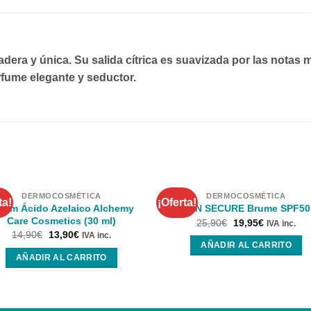
era y única. Su salida cítrica es suavizada por las notas m
rfume elegante y seductor.
DERMOCOSMÉTICA
DERMOCOSMÉTICA
ta!
¡Oferta!
rum Ácido Azelaico Alchemy
SUN SECURE Brume SPF50
Care Cosmetics (30 ml)
25,90
€
19,95
€
IVA inc.
14,90
€
13,90
€
IVA inc.
AÑADIR AL CARRITO
AÑADIR AL CARRITO