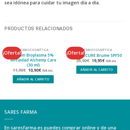
sea idónea para cuidar tu imagen día a día.
PRODUCTOS RELACIONADOS
DERMOCOSMÉTICA
DERMOCOSMÉTICA
¡Oferta!
¡Oferta!
Serum Bioplasma 5%
SUN SECURE Brume SPF50
Antiedad Alchemy Care
25,90
€
19,95
€
IVA inc.
(30 ml)
AÑADIR AL CARRITO
11,90
€
10,90
€
IVA inc.
AÑADIR AL CARRITO
SARES FARMA
En
saresfarma.es
puedes comprar online y de una