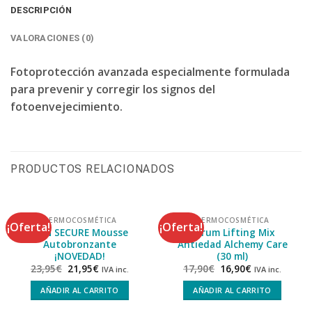
DESCRIPCIÓN
VALORACIONES (0)
Fotoprotección avanzada especialmente formulada
para prevenir y corregir los signos del
fotoenvejecimiento.
PRODUCTOS RELACIONADOS
DERMOCOSMÉTICA
DERMOCOSMÉTICA
¡Oferta!
¡Oferta!
SUN SECURE Mousse
Serum Lifting Mix
Autobronzante
Antiedad Alchemy Care
¡NOVEDAD!
(30 ml)
23,95
€
21,95
€
17,90
€
16,90
€
IVA inc.
IVA inc.
AÑADIR AL CARRITO
AÑADIR AL CARRITO