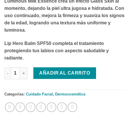
Luminous Milk Essence
crea un efecto Glass Skin al
momento, dejando la piel ultra jugosa e hidratada. Con
uso continuado, mejora la firmeza y suaviza los signos
de la edad, logrando una textura más uniforme y
luminosa.
Lip Hero Balm SPF50
completa el tratamiento
protegiendo tus labios con aspecto saludable y
radiante.
TWO POLES GLOW & PROTECT DUO cantidad
AÑADIR AL CARRITO
Categorías:
Cuidado Facial
,
Dermocosmética