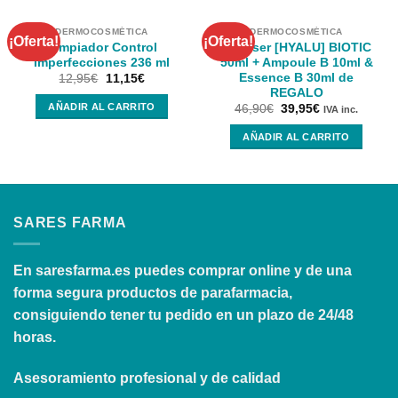
DERMOCOSMÉTICA
DERMOCOSMÉTICA
¡Oferta!
¡Oferta!
Limpiador Control
Neceser [HYALU] BIOTIC
Imperfecciones 236 ml
50ml + Ampoule B 10ml &
Essence B 30ml de
12,95
€
11,15
€
REGALO
AÑADIR AL CARRITO
46,90
€
39,95
€
IVA inc.
AÑADIR AL CARRITO
SARES FARMA
En
saresfarma.es
puedes comprar online y de una
forma segura productos de parafarmacia,
consiguiendo tener tu pedido en un plazo de 24/48
horas.
Asesoramiento profesional y de calidad