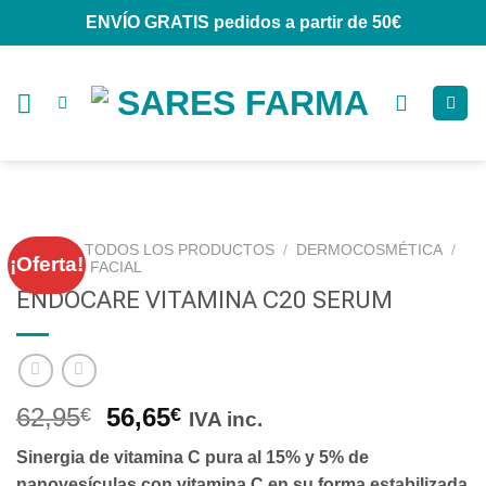
Saltar
ENVÍO GRATIS
pedidos a partir de 50€
al
contenido
INICIO
/
TODOS LOS PRODUCTOS
/
DERMOCOSMÉTICA
/
¡Oferta!
CUIDADO FACIAL
ENDOCARE VITAMINA C20 SERUM
62,95
56,65
€
€
IVA inc.
Sinergia de vitamina C pura al 15% y 5% de
nanovesículas con vitamina C en su forma estabilizada