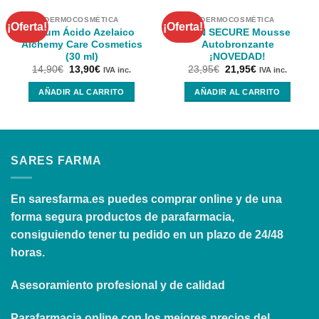
DERMOCOSMÉTICA
DERMOCOSMÉTICA
¡Oferta!
¡Oferta!
Serum Ácido Azelaico
SUN SECURE Mousse
Alchemy Care Cosmetics
Autobronzante
(30 ml)
¡NOVEDAD!
14,90
€
13,90
€
23,95
€
21,95
€
IVA inc.
IVA inc.
AÑADIR AL CARRITO
AÑADIR AL CARRITO
SARES FARMA
En
saresfarma.es
puedes comprar online y de una
forma segura productos de parafarmacia,
consiguiendo tener tu pedido en un plazo de 24/48
horas.
Asesoramiento profesional y de calidad
Parafarmacia online con los mejores precios del