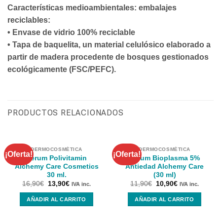
Características medioambientales: embalajes
reciclables:
• Envase de vidrio 100% reciclable
• Tapa de baquelita, un material celulósico elaborado a
partir de madera procedente de bosques gestionados
ecológicamente (FSC/PEFC).
PRODUCTOS RELACIONADOS
DERMOCOSMÉTICA
DERMOCOSMÉTICA
¡Oferta!
¡Oferta!
Serum Polivitamin
Serum Bioplasma 5%
Alchemy Care Cosmetics
Antiedad Alchemy Care
30 ml.
(30 ml)
16,90
€
13,90
€
11,90
€
10,90
€
IVA inc.
IVA inc.
AÑADIR AL CARRITO
AÑADIR AL CARRITO