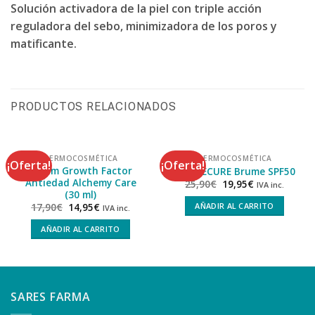
Solución activadora de la piel con triple acción
reguladora del sebo, minimizadora de los poros y
matificante.
PRODUCTOS RELACIONADOS
DERMOCOSMÉTICA
DERMOCOSMÉTICA
¡Oferta!
¡Oferta!
Serum Growth Factor
SUN SECURE Brume SPF50
Antiedad Alchemy Care
25,90
€
19,95
€
IVA inc.
(30 ml)
AÑADIR AL CARRITO
17,90
€
14,95
€
IVA inc.
AÑADIR AL CARRITO
SARES FARMA